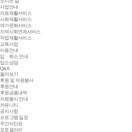
오시는 길
사업안내
의료재활서비스
사회재활서비스
여가문화서비스
지역사회연계서비스
직업재활서비스
교육사업
이용안내
입ㆍ퇴소 안내
입소상담
Q&A
둘러보기
후원 및 자원봉사
후원안내
후원금품내역
자원봉사 안내
커뮤니티
공지사항
프로그램 일정
주간식단표
포토갤러리