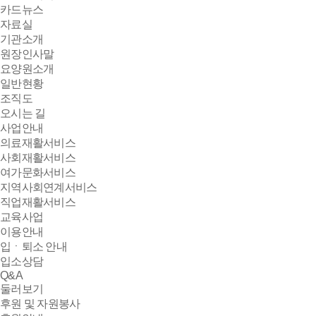
카드뉴스
자료실
기관소개
원장인사말
요양원소개
일반현황
조직도
오시는 길
사업안내
의료재활서비스
사회재활서비스
여가문화서비스
지역사회연계서비스
직업재활서비스
교육사업
이용안내
입ㆍ퇴소 안내
입소상담
Q&A
둘러보기
후원 및 자원봉사