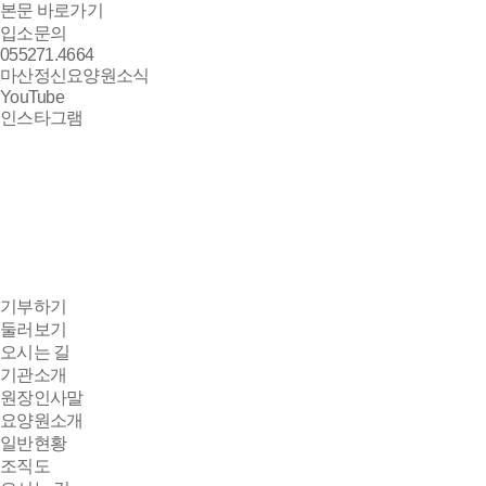
본문 바로가기
입소문의
055
271.4664
마산정신요양원
소식
YouTube
인스타그램
기부하기
둘러보기
오시는 길
기관소개
원장인사말
요양원소개
일반현황
조직도