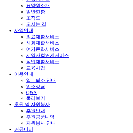
요양원소개
일반현황
조직도
오시는 길
사업안내
의료재활서비스
사회재활서비스
여가문화서비스
지역사회연계서비스
직업재활서비스
교육사업
이용안내
입ㆍ퇴소 안내
입소상담
Q&A
둘러보기
후원 및 자원봉사
후원안내
후원금품내역
자원봉사 안내
커뮤니티