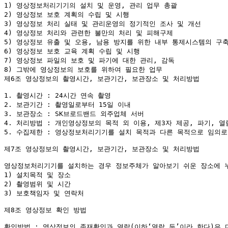
1) 영상정보처리기기의 설치 및 운영, 관리 업무 총괄

2) 영상정보 보호 계획의 수립 및 시행

3) 영상정보 처리 실태 및 관리운영의 정기적인 조사 및 개선

4) 영상정보 처리와 관련한 불만의 처리 및 피해구제

5) 영상정보 유출 및 오용, 남용 방지를 위한 내부 통제시스템의 구축
6) 영상정보 보호 교육 계획 수립 및 시행

7) 영상정보 파일의 보호 및 파기에 대한 관리, 감독

8) 그밖에 영상정보의 보호를 위하여 필요한 업무

제6조 영상정보의 촬영시간, 보관기간, 보관장소 및 처리방법

1. 촬영시간 : 24시간 연속 촬영

2. 보관기간 : 촬영일로부터 15일 이내

3. 보관장소 : SK브로드밴드 외주업체 서버

4. 처리방법 : 개인영상정보의 목적 외 이용, 제3자 제공, 파기, 
5. 수집제한 : 영상정보처리기기를 설치 목적과 다른 목적으로 임의로
제7조 영상정보의 촬영시간, 보관기간, 보관장소 및 처리방법

영상정보처리기기를 설치하는 경우 정보주체가 알아보기 쉬운 장소에 누
1) 설치목적 및 장소

2) 촬영범위 및 시간

3) 보호책임자 및 연락처

제8조 영상정보 확인 방법

확인방법 : 영상정보의 존재확인과 열람(이하‘열람 등’이라 한다)은 