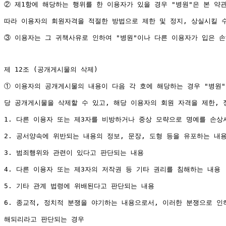
② 제1항에 해당하는 행위를 한 이용자가 있을 경우 "병원"은 본 약관 
따라 이용자의 회원자격을 적절한 방법으로 제한 및 정지, 상실시킬 수
③ 이용자는 그 귀책사유로 인하여 "병원"이나 다른 이용자가 입은 손
제 12조 (공개게시물의 삭제)

① 이용자의 공개게시물의 내용이 다음 각 호에 해당하는 경우 "병원"
당 공개게시물을 삭제할 수 있고, 해당 이용자의 회원 자격을 제한, 정
1. 다른 이용자 또는 제3자를 비방하거나 중상 모략으로 명예를 손상시
2. 공서양속에 위반되는 내용의 정보, 문장, 도형 등을 유포하는 내용
3. 범죄행위와 관련이 있다고 판단되는 내용

4. 다른 이용자 또는 제3자의 저작권 등 기타 권리를 침해하는 내용

5. 기타 관계 법령에 위배된다고 판단되는 내용

6. 종교적, 정치적 분쟁을 야기하는 내용으로서, 이러한 분쟁으로 인
해되리라고 판단되는 경우
