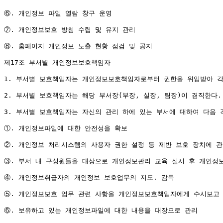
⑥. 개인정보 파일 열람 창구 운영

⑦. 개인정보보호 방침 수립 및 유지 관리

⑧. 홈페이지 개인정보 노출 현황 점검 및 공지

제17조 부서별 개인정보보호책임자

1. 부서별 보호책임자는 개인정보보호책임자로부터 권한을 위임받아 각
2. 부서별 보호책임자는 해당 부서장(부장, 실장, 팀장)이 겸직한다.
3. 부서별 보호책임자는 자신의 관리 하에 있는 부서에 대하여 다음 각
①. 개인정보파일에 대한 안전성을 확보

②. 개인정보 처리시스템의 사용자 권한 설정 등 제반 보호 장치에 관한
③. 부서 내 구성원들을 대상으로 개인정보관리 교육 실시 후 개인정
④. 개인정보취급자의 개인정보 보호업무의 지도. 감독

⑤. 개인정보보호 업무 관련 사항을 개인정보보호책임자에게 수시보고

⑥. 보유하고 있는 개인정보파일에 대한 내용을 대장으로 관리
