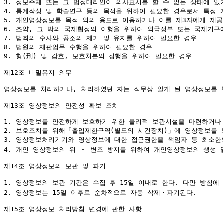
3. 정보주체 또는 그 법정대리인이 의사표시를 할 수 없는 상태에 있
4. 통계작성 및 학술연구 등의 목적을 위하여 필요한 경우로서 특정 
5. 개인영상정보를 목적 외의 용도로 이용하거나 이를 제3자에게 제공
6. 조약, 그 밖의 국제협정의 이행을 위하여 외국정부 또는 국제기구
7. 범죄의 수사와 공소의 제기 및 유지를 위하여 필요한 경우

8. 법원의 재판업무 수행을 위하여 필요한 경우

9. 형(刑) 및 감호, 보호처분의 집행을 위하여 필요한 경우

제12조 비밀유지 의무

영상정보를 처리하거나, 처리하였던 자는 직무상 알게 된 영상정보를 
제13조 영상정보의 안전성 확보 조치

1. 영상정보를 안전하게 보호하기 위한 물리적 보관시설을 마련하거나
2. 보호조치를 위해「출입제한구역(별도의 시건장치)」에 영상정보를 
3. 영상정보처리기기와 영상정보에 대한 접근권한을 책임자 등 최소한의
4. 개인 영상정보의 위 ‧ 변조 방지를 위하여 개인영상정보의 생성 
제14조 영상정보의 보관 및 파기

1. 영상정보의 보관 기간은 수집 후 15일 이내로 한다. 다만 방침에
2. 영상정보는 15일 이후로 순차적으로 자동 삭제‧파기된다.

제15조 영상정보 처리방침 변경에 관한 사항
