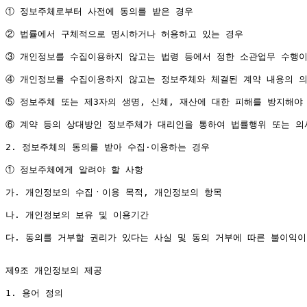
① 정보주체로부터 사전에 동의를 받은 경우

② 법률에서 구체적으로 명시하거나 허용하고 있는 경우

③ 개인정보를 수집이용하지 않고는 법령 등에서 정한 소관업무 수행이
④ 개인정보를 수집이용하지 않고는 정보주체와 체결된 계약 내용의 의
⑤ 정보주체 또는 제3자의 생명, 신체, 재산에 대한 피해를 방지해야
⑥ 계약 등의 상대방인 정보주체가 대리인을 통하여 법률행위 또는 의
2. 정보주체의 동의를 받아 수집·이용하는 경우

① 정보주체에게 알려야 할 사항

가. 개인정보의 수집ㆍ이용 목적, 개인정보의 항목

나. 개인정보의 보유 및 이용기간

다. 동의를 거부할 권리가 있다는 사실 및 동의 거부에 따른 불이익이
제9조 개인정보의 제공

1. 용어 정의
