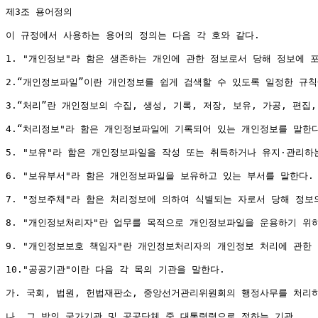
제3조 용어정의

이 규정에서 사용하는 용어의 정의는 다음 각 호와 같다.

1. "개인정보"라 함은 생존하는 개인에 관한 정보로서 당해 정보에 
2.“개인정보파일”이란 개인정보를 쉽게 검색할 수 있도록 일정한 규칙
3.“처리”란 개인정보의 수집, 생성, 기록, 저장, 보유, 가공, 편집,
4.“처리정보"라 함은 개인정보파일에 기록되어 있는 개인정보를 말한다
5. "보유"라 함은 개인정보파일을 작성 또는 취득하거나 유지·관리하는
6. "보유부서"라 함은 개인정보파일을 보유하고 있는 부서를 말한다.

7. "정보주체"라 함은 처리정보에 의하여 식별되는 자로서 당해 정보의
8. "개인정보처리자"란 업무를 목적으로 개인정보파일을 운용하기 위하
9. "개인정보보호 책임자"란 개인정보처리자의 개인정보 처리에 관한 
10."공공기관"이란 다음 각 목의 기관을 말한다.

가. 국회, 법원, 헌법재판소, 중앙선거관리위원회의 행정사무를 처리하
나. 그 밖의 국가기관 및 공공단체 중 대통령령으로 정하는 기관
