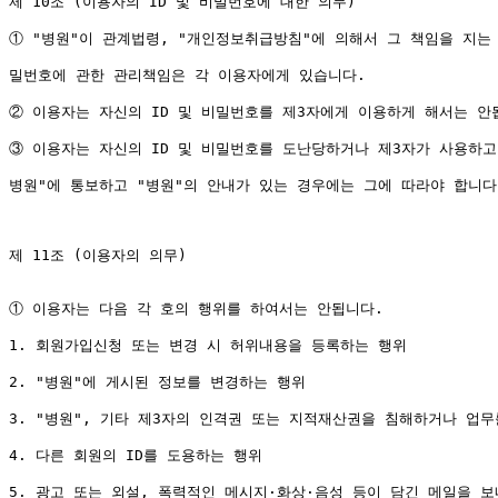
제 10조 (이용자의 ID 및 비밀번호에 대한 의무)

① "병원"이 관계법령, "개인정보취급방침"에 의해서 그 책임을 지는 
밀번호에 관한 관리책임은 각 이용자에게 있습니다.

② 이용자는 자신의 ID 및 비밀번호를 제3자에게 이용하게 해서는 안됩
③ 이용자는 자신의 ID 및 비밀번호를 도난당하거나 제3자가 사용하고
병원"에 통보하고 "병원"의 안내가 있는 경우에는 그에 따라야 합니다.
제 11조 (이용자의 의무)

① 이용자는 다음 각 호의 행위를 하여서는 안됩니다.

1. 회원가입신청 또는 변경 시 허위내용을 등록하는 행위

2. "병원"에 게시된 정보를 변경하는 행위

3. "병원", 기타 제3자의 인격권 또는 지적재산권을 침해하거나 업무
4. 다른 회원의 ID를 도용하는 행위

5. 광고 또는 외설, 폭력적인 메시지·화상·음성 등이 담긴 메일을 보