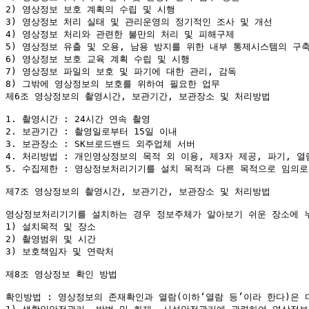
2) 영상정보 보호 계획의 수립 및 시행

3) 영상정보 처리 실태 및 관리운영의 정기적인 조사 및 개선

4) 영상정보 처리와 관련한 불만의 처리 및 피해구제

5) 영상정보 유출 및 오용, 남용 방지를 위한 내부 통제시스템의 구축
6) 영상정보 보호 교육 계획 수립 및 시행

7) 영상정보 파일의 보호 및 파기에 대한 관리, 감독

8) 그밖에 영상정보의 보호를 위하여 필요한 업무

제6조 영상정보의 촬영시간, 보관기간, 보관장소 및 처리방법

1. 촬영시간 : 24시간 연속 촬영

2. 보관기간 : 촬영일로부터 15일 이내

3. 보관장소 : SK브로드밴드 외주업체 서버

4. 처리방법 : 개인영상정보의 목적 외 이용, 제3자 제공, 파기, 
5. 수집제한 : 영상정보처리기기를 설치 목적과 다른 목적으로 임의로
제7조 영상정보의 촬영시간, 보관기간, 보관장소 및 처리방법

영상정보처리기기를 설치하는 경우 정보주체가 알아보기 쉬운 장소에 누
1) 설치목적 및 장소

2) 촬영범위 및 시간

3) 보호책임자 및 연락처

제8조 영상정보 확인 방법

확인방법 : 영상정보의 존재확인과 열람(이하‘열람 등’이라 한다)은 