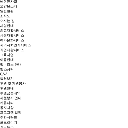
원장인사말
요양원소개
일반현황
조직도
오시는 길
사업안내
의료재활서비스
사회재활서비스
여가문화서비스
지역사회연계서비스
직업재활서비스
교육사업
이용안내
입ㆍ퇴소 안내
입소상담
Q&A
둘러보기
후원 및 자원봉사
후원안내
후원금품내역
자원봉사 안내
커뮤니티
공지사항
프로그램 일정
주간식단표
포토갤러리
카드뉴스