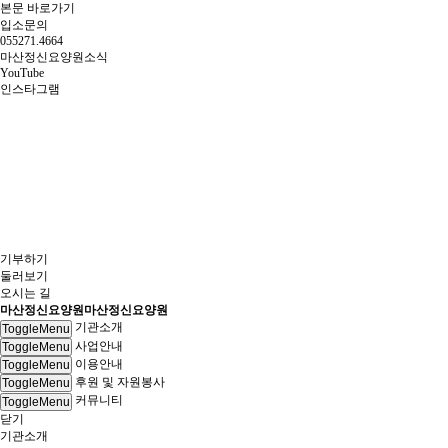
본문 바로가기
입소문의
055
271.4664
마산정신요양원
소식
YouTube
인스타그램
기부하기
둘러보기
오시는 길
마산정신요양원
마산정신요양원
기관소개
ToggleMenu
사업안내
ToggleMenu
이용안내
ToggleMenu
후원 및 자원봉사
ToggleMenu
커뮤니티
ToggleMenu
닫기
기관소개