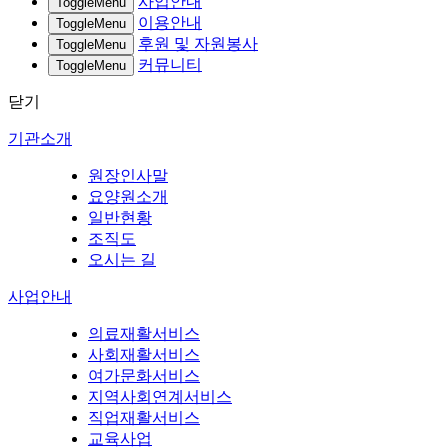
사업안내
ToggleMenu
이용안내
ToggleMenu
후원 및 자원봉사
ToggleMenu
커뮤니티
ToggleMenu
닫기
기관소개
원장인사말
요양원소개
일반현황
조직도
오시는 길
사업안내
의료재활서비스
사회재활서비스
여가문화서비스
지역사회연계서비스
직업재활서비스
교육사업