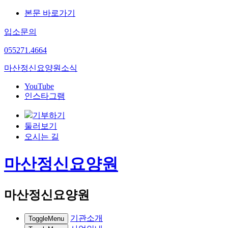
본문 바로가기
입소문의
055
271.4664
마산정신요양원
소식
YouTube
인스타그램
기부하기
둘러보기
오시는 길
마산정신요양원
마산정신요양원
기관소개
ToggleMenu