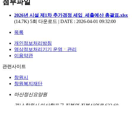
첨부파일
2026년 시설 제1차 추가경정 세입_세출예산 총괄표.xlsx
(14.7K)
5회 다운로드 | DATE : 2026-04-01 09:32:00
목록
개인정보처리방침
영상정보처리기기 운영ㆍ관리
이용약관
관련사이트
창원시
창원복지재단
마산정신요양원
경남 창원시 마산합포구 진북면 진북산업로 622-60
TEL. 055)271-4664
FAX. 055)271-8740
COPYRIGHT© 마산정신요양원 ALL RIGHTS RESERVED.