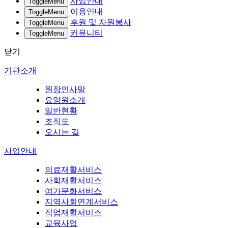
사업안내
ToggleMenu
이용안내
ToggleMenu
후원 및 자원봉사
ToggleMenu
커뮤니티
ToggleMenu
닫기
기관소개
원장인사말
요양원소개
일반현황
조직도
오시는 길
사업안내
의료재활서비스
사회재활서비스
여가문화서비스
지역사회연계서비스
직업재활서비스
교육사업