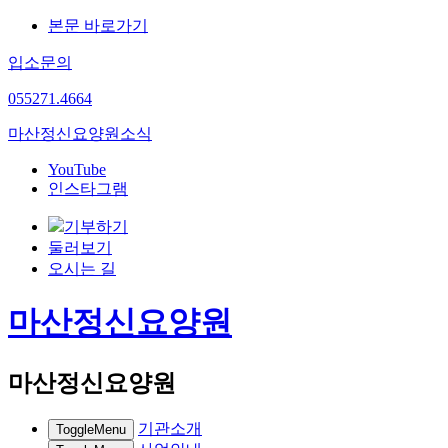
본문 바로가기
입소문의
055
271.4664
마산정신요양원
소식
YouTube
인스타그램
기부하기
둘러보기
오시는 길
마산정신요양원
마산정신요양원
기관소개
ToggleMenu